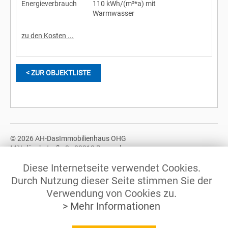
Energieverbrauch
110 kWh/(m²*a) mit
Warmwasser
zu den Kosten ...
< ZUR OBJEKTLISTE
© 2026 AH-DasImmobilienhaus OHG
Mittelöschstraße 3 - 88213 Ravensburg
Tel.: +49 (0)751 / 370 678 10
Diese Internetseite verwendet Cookies.
© 2026 AH-DasImmobilienhaus GbR
Durch Nutzung dieser Seite stimmen Sie der
Mittelöschstraße 3 - 88213 Ravensburg
Verwendung von Cookies zu.
Tel.: +49 (0)751 / 370 678 12
> Mehr Informationen