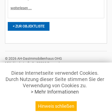
weiterlesen ...
< ZUR OBJEKTLISTE
© 2026 AH-DasImmobilienhaus OHG
Mittelöschstraße 3 - 88213 Ravensburg
Tel.: +49 (0)751 / 370 678 10
Diese Internetseite verwendet Cookies.
© 2026 AH-DasImmobilienhaus GbR
Durch Nutzung dieser Seite stimmen Sie der
Mittelöschstraße 3 - 88213 Ravensburg
Verwendung von Cookies zu.
Tel.: +49 (0)751 / 370 678 12
> Mehr Informationen
Hinweis schließen