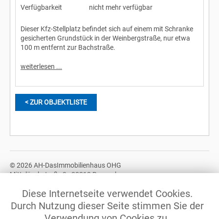
Verfügbarkeit
nicht mehr verfügbar
Dieser Kfz-Stellplatz befindet sich auf einem mit Schranke
gesicherten Grundstück in der Weinbergstraße, nur etwa
100 m entfernt zur Bachstraße.
weiterlesen ...
< ZUR OBJEKTLISTE
© 2026 AH-DasImmobilienhaus OHG
Mittelöschstraße 3 - 88213 Ravensburg
Tel.: +49 (0)751 / 370 678 10
Diese Internetseite verwendet Cookies.
© 2026 AH-DasImmobilienhaus GbR
Durch Nutzung dieser Seite stimmen Sie der
Mittelöschstraße 3 - 88213 Ravensburg
Verwendung von Cookies zu.