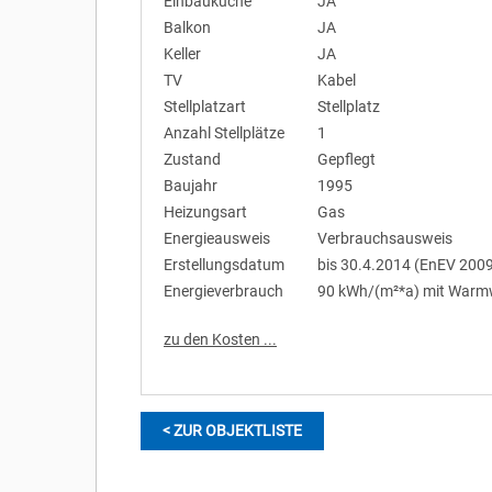
Einbauküche
JA
Balkon
JA
Keller
JA
TV
Kabel
Stellplatzart
Stellplatz
Anzahl Stellplätze
1
Zustand
Gepflegt
Baujahr
1995
Heizungsart
Gas
Energieausweis
Verbrauchsausweis
Erstellungsdatum
bis 30.4.2014 (EnEV 200
Energieverbrauch
90 kWh/(m²*a) mit Warm
zu den Kosten ...
< ZUR OBJEKTLISTE