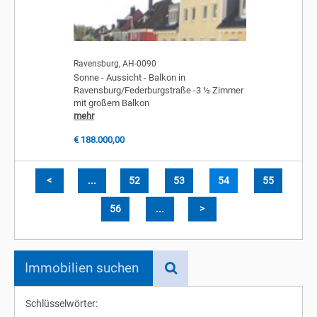
Ravensburg, AH-0090
Sonne - Aussicht - Balkon in
Ravensburg/Federburgstraße -3 ½ Zimmer
mit großem Balkon
mehr
€ 188.000,00
<
...
52
53
54
55
56
...
>
Immobilien suchen
Schlüsselwörter: