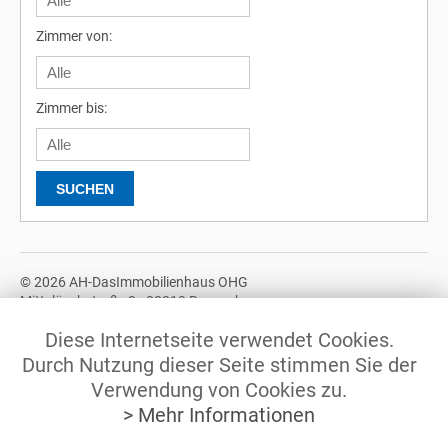
Zimmer von:
Zimmer bis:
© 2026 AH-DasImmobilienhaus OHG
Mittelöschstraße 3 - 88213 Ravensburg
Tel.: +49 (0)751 / 370 678 10
Diese Internetseite verwendet Cookies.
© 2026 AH-DasImmobilienhaus GbR
Durch Nutzung dieser Seite stimmen Sie der
Mittelöschstraße 3 - 88213 Ravensburg
Verwendung von Cookies zu.
Tel.: +49 (0)751 / 370 678 12
> Mehr Informationen