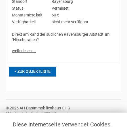
Standort
Ravensburg
Status
Vermietet
Monatsmiete kalt
60 €
Verfügbarkeit
nicht mehr verfügbar
Direkt am Rand der südlichen Ravensburger Altstadt, im
"Hirschgraben"!
weiterlesen ...
< ZUR OBJEKTLISTE
© 2026 AH-DasImmobilienhaus OHG
Mittelöschstraße 3 - 88213 Ravensburg
Tel.: +49 (0)751 / 370 678 10
Diese Internetseite verwendet Cookies.