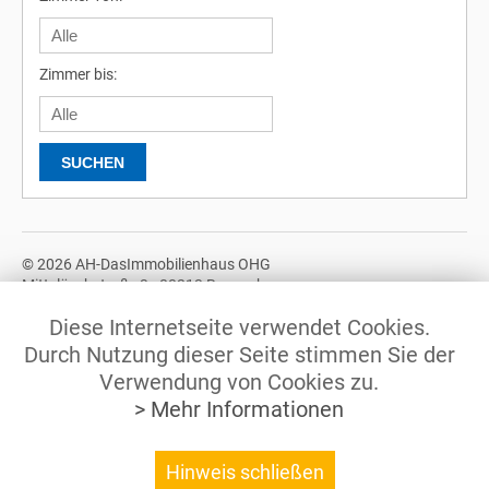
Zimmer bis:
© 2026 AH-DasImmobilienhaus OHG
Mittelöschstraße 3 - 88213 Ravensburg
Tel.: +49 (0)751 / 370 678 10
Diese Internetseite verwendet Cookies.
© 2026 AH-DasImmobilienhaus GbR
Durch Nutzung dieser Seite stimmen Sie der
Mittelöschstraße 3 - 88213 Ravensburg
Verwendung von Cookies zu.
Tel.: +49 (0)751 / 370 678 12
> Mehr Informationen
Hinweis schließen